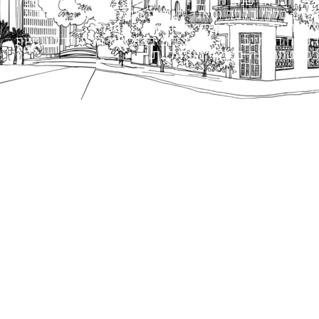
כל הזכויות שמורות לעיריית תל-אביב-יפו. האתר מספק
מידע כללי בלבד ומאגד הנחיות תכנוניות בלבד למבני
ציבור על פי נהלי עיריית תל אביב-יפו.
הנוסח המחייב הוא זה הקבוע בהוראות הדין הרלוונטיות
כפי שתהיינה בתוקף מעת לעת.