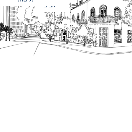
אביב
כל הזכויות שמורות לעיריית תל-אביב-יפו. האתר מספק
מידע כללי בלבד ומאגד הנחיות תכנוניות בלבד למבני
ציבור על פי נהלי עיריית תל אביב-יפו.
הנוסח המחייב הוא זה הקבוע בהוראות הדין הרלוונטיות
כפי שתהיינה בתוקף מעת לעת.