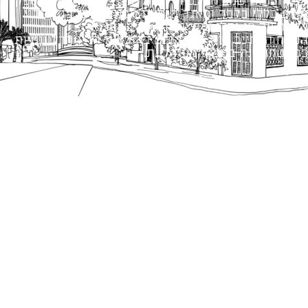
כל הזכויות שמורות לעיריית תל-אביב-יפו. האתר מספק
מידע כללי בלבד ומאגד הנחיות תכנוניות בלבד למבני
ציבור על פי נהלי עיריית תל אביב-יפו.
הנוסח המחייב הוא זה הקבוע בהוראות הדין הרלוונטיות
כפי שתהיינה בתוקף מעת לעת.