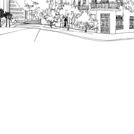
כל הזכויות שמורות לעיריית תל-אביב-יפו. האתר מספק
מידע כללי בלבד ומאגד הנחיות תכנוניות בלבד למבני
ציבור על פי נהלי עיריית תל אביב-יפו.
הנוסח המחייב הוא זה הקבוע בהוראות הדין הרלוונטיות
כפי שתהיינה בתוקף מעת לעת.