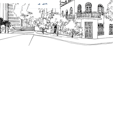
אביב
כל הזכויות שמורות לעיריית תל-אביב-יפו. האתר מספק
מידע כללי בלבד ומאגד הנחיות תכנוניות בלבד למבני
ציבור על פי נהלי עיריית תל אביב-יפו.
הנוסח המחייב הוא זה הקבוע בהוראות הדין הרלוונטיות
כפי שתהיינה בתוקף מעת לעת.