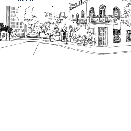
אביב
כל הזכויות שמורות לעיריית תל-אביב-יפו. האתר מספק
מידע כללי בלבד ומאגד הנחיות תכנוניות בלבד למבני
ציבור על פי נהלי עיריית תל אביב-יפו.
הנוסח המחייב הוא זה הקבוע בהוראות הדין הרלוונטיות
כפי שתהיינה בתוקף מעת לעת.