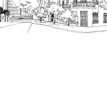
כל הזכויות שמורות לעיריית תל-אביב-יפו. האתר מספק
מידע כללי בלבד ומאגד הנחיות תכנוניות בלבד למבני
ציבור על פי נהלי עיריית תל אביב-יפו.
הנוסח המחייב הוא זה הקבוע בהוראות הדין הרלוונטיות
כפי שתהיינה בתוקף מעת לעת.