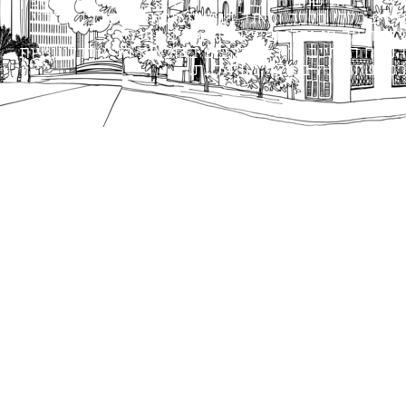
כל הזכויות שמורות לעיריית תל-אביב-יפו. האתר מספק
מידע כללי בלבד ומאגד הנחיות תכנוניות בלבד למבני
ציבור על פי נהלי עיריית תל אביב-יפו.
הנוסח המחייב הוא זה הקבוע בהוראות הדין הרלוונטיות
כפי שתהיינה בתוקף מעת לעת.