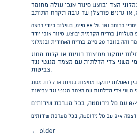
מר זהה בגובה 20 סיימ. בחזית האחורית ובגמלוני הצד יבוצע סינור אנכי עולה מחומר
בכל חדרי השירותים, חדר צוות, מטבחים, יותקנו משטחי עבודה משטחי עבודה (שיש) מגרניט או מייאבן קיסריי ברוחב נטו של 65 סיימ, בשילוב כיורי רחצה
שקועים וברזי פרח למים קרים/חמים. עובי המשטח לא יפחת מ-20 מיימ. קצוות חופשיים יעובדו בעיגול (90/180 מעלות). בחזית הקדמית יבוצע, סינור אנכי יורד
מחיצות בנויות או קלות מסוג “HPL” או בגובה 1.1 מ’ ובאורך 80 סיימ, לרבות דלתות בגובה המחיצות.. הדלתות
יצות יצוידו במגני גומי משני צדי הדלתות עם מצמד מגנטי נגד
צביטות.
בין האסלות יותקנו מחיצות בנויות או קלות מסוג “HPL” או בגובה 1.1 מ’ ובאורך 80 סיימ, לרבות דלתות בגובה המחיצות.. הדלתות והמחיצות בין תאי השירותים
←
older