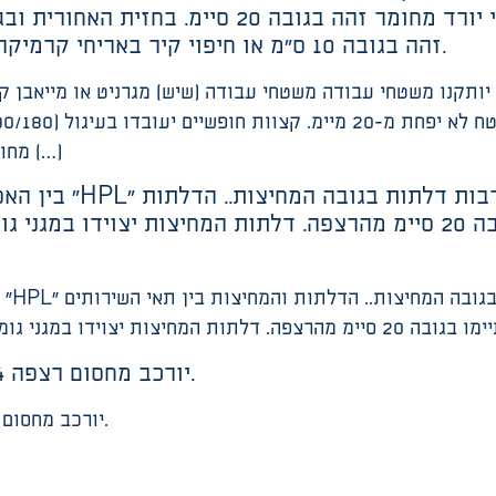
מעלות). בחזית הקדמית יבוצע, סינור אנכי יורד מחו
זהה בגובה 10 ס”מ או חיפוי קיר באריחי קרמיקה, או גרניט פורצלן עד גובה תקרת התותב.
מחומר זהה בגובה 20 סיימ. בחזית האחורית ובגמלוני […]
בין האסלות יותקנו 
והמחיצות בין תאי השירותים יסתיימו בגובה 20 סיימ מהרצפה. דלתות המח
יורכב מחסום רצפה 8/4 עם סל נירוסטה, בכל מערכת שירותים.
יורכב מחסום רצפה 8/4 עם סל נירוסטה, בכל מערכת שירותים.