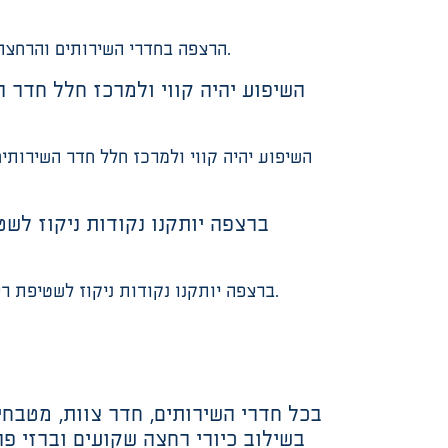
הרצפה בחדרי השירותים והרחצה תהיה אטומה למעבר מים וניתנת לניקוי בקלות. הרצפה תהיה בשיפוע של כ-1%, עם מחסום רצפה, לכיוון הניקוז.
ברצפה יותקנו נקודות ניקוז לשטיפת רצפה. נקזי רצפה יהיו מסוג מחסום יי4/יי8 (עם סל רשת) מפליז. יותקנו אביזרים חוסכי מים ייחסכמיםיי בכל הברזים.