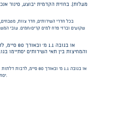
יסתיימו בגובה 20 סיימ מהרצפה. דלתות המחיצות יצוידו במגני גומי משני צדי הדלתות עם מצמד מגנטי נגד צביטות.