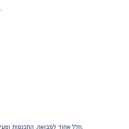
יעוד השימוש הדו תכליתי במרחב המוגן ייקבע עייי מינהל קהילה ובהתאם לאישור פיקוד העורף.
חלל אחוד למבואה, התכנסות ופעילות בשטח נטו כמוגדר בפרוגרמה. החלל ישמש לאזורי פעילות שונים משותפים וכחלל התכנסות.