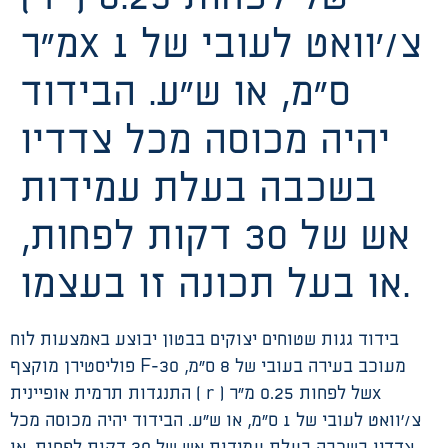
מ”רx צ/’וואט לעובי של 1
ס”מ, או ש”ע. הבידוד
יהיה מכוסה מכל צדדיו
בשכבה בעלת עמידות
אש של 30 דקות לפחות,
או בעל תכונה זו בעצמו.
בידוד גגות שטוחים יצוקים בבטון יבוצע באמצעות לוח
פוליסטירן מוקצף F-30 מעוכב בעירה בעובי של 8 ס”מ,
התנגדות תרמית אופיינית ( r ) של לפחות 0.25 מ”רx
צ/’וואט לעובי של 1 ס”מ, או ש”ע. הבידוד יהיה מכוסה מכל