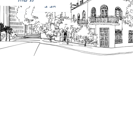
אביב
כל הזכויות שמורות לעיריית תל-אביב-יפו. האתר מספק
מידע כללי בלבד ומאגד הנחיות תכנוניות בלבד למבני
ציבור על פי נהלי עיריית תל אביב-יפו.
הנוסח המחייב הוא זה הקבוע בהוראות הדין הרלוונטיות
כפי שתהיינה בתוקף מעת לעת.