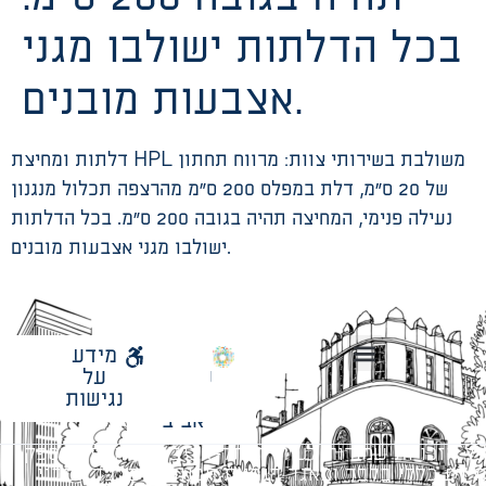
בכל הדלתות ישולבו מגני
אצבעות מובנים.
דלתות ומחיצת HPL משולבת בשירותי צוות: מרווח תחתון
של 20 ס”מ, דלת במפלס 200 ס”מ מהרצפה תכלול מנגנון
נעילה פנימי, המחיצה תהיה בגובה 200 ס”מ. בכל הדלתות
ישולבו מגני אצבעות מובנים.
לאתר
מידע
עיריית
על
הנחיות תכנון ודפי חדר
עבודות מטה הנדסיות
מתודולוגיה לניהול פרויקטים
תל
נגישות
אביב
כל הזכויות שמורות לעיריית תל-אביב-יפו. האתר מספק
מידע כללי בלבד ומאגד הנחיות תכנוניות בלבד למבני