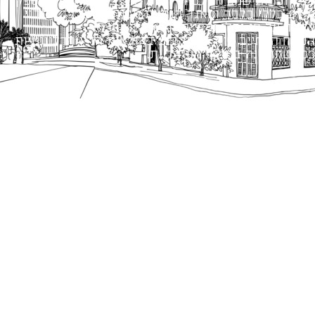
כל הזכויות שמורות לעיריית תל-אביב-יפו. האתר מספק
מידע כללי בלבד ומאגד הנחיות תכנוניות בלבד למבני
ציבור על פי נהלי עיריית תל אביב-יפו.
הנוסח המחייב הוא זה הקבוע בהוראות הדין הרלוונטיות
כפי שתהיינה בתוקף מעת לעת.