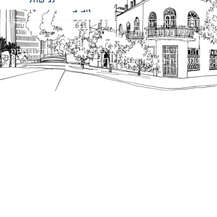
אביב
כל הזכויות שמורות לעיריית תל-אביב-יפו. האתר מספק
מידע כללי בלבד ומאגד הנחיות תכנוניות בלבד למבני
ציבור על פי נהלי עיריית תל אביב-יפו.
הנוסח המחייב הוא זה הקבוע בהוראות הדין הרלוונטיות
כפי שתהיינה בתוקף מעת לעת.