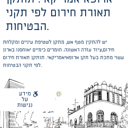
תאורת חירום לפי תקני
הבטיחות.
יש להתקין מטף אש, מתקן לשטיפת עיניים ומקלחת
חירום,ציוד עזרה ראשונה. חומרים כימיים יאוחסנו בארון
עשוי מתכת בעל תקן ארופאיאמריקאי. תותקן תאורת חירום
לפי תקני הבטיחות.
לאתר
מידע
עיריית
על
הנחיות תכנון ודפי חדר
עבודות מטה הנדסיות
מתודולוגיה לניהול פרויקטים
תל
נגישות
אביב
כל הזכויות שמורות לעיריית תל-אביב-יפו. האתר מספק
מידע כללי בלבד ומאגד הנחיות תכנוניות בלבד למבני