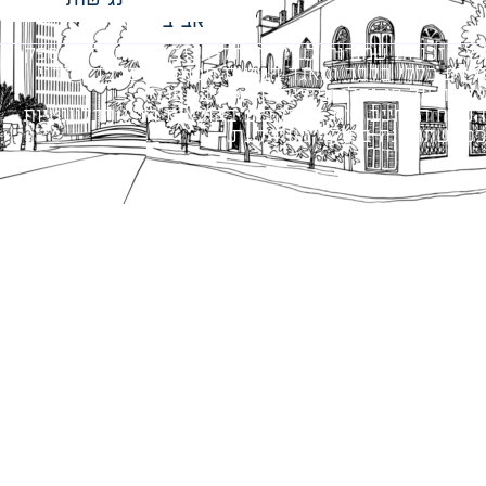
אביב
כל הזכויות שמורות לעיריית תל-אביב-יפו. האתר מספק
מידע כללי בלבד ומאגד הנחיות תכנוניות בלבד למבני
ציבור על פי נהלי עיריית תל אביב-יפו.
הנוסח המחייב הוא זה הקבוע בהוראות הדין הרלוונטיות
כפי שתהיינה בתוקף מעת לעת.