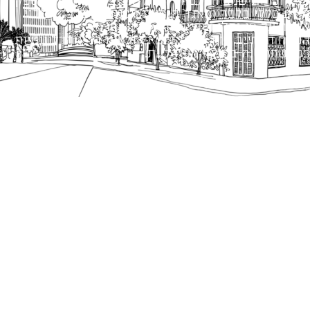
כל הזכויות שמורות לעיריית תל-אביב-יפו. האתר מספק
מידע כללי בלבד ומאגד הנחיות תכנוניות בלבד למבני
ציבור על פי נהלי עיריית תל אביב-יפו.
הנוסח המחייב הוא זה הקבוע בהוראות הדין הרלוונטיות
כפי שתהיינה בתוקף מעת לעת.