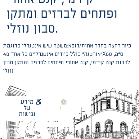
ופתחים לברזים ומתקן
סבון נוזלי.
כיור רחצה בחדר אחות/רופא:משטח שיש אינטגרלי כדוגמת
“אורטגה” כולל כיורים אינטגרליים כל אחד 40X60 ס”מ,
לרבות קנט קידמי, קנט אחורי ופתחים לברזים ומתקן סבון
נוזלי.
לאתר
מידע
עיריית
על
הנחיות תכנון ודפי חדר
עבודות מטה הנדסיות
מתודולוגיה לניהול פרויקטים
תל
נגישות
אביב
כל הזכויות שמורות לעיריית תל-אביב-יפו. האתר מספק
מידע כללי בלבד ומאגד הנחיות תכנוניות בלבד למבני