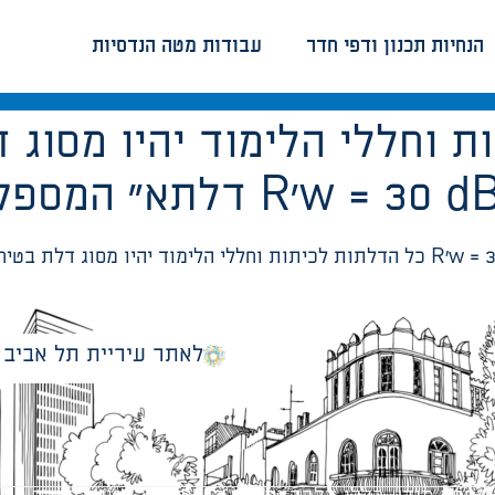
הנחיות תכנון ודפי חדר
עבודות מטה הנדסיות
 וחללי הלימוד יהיו מסוג 
א” המספקות בידוד אקוסטי של R’w = 30 dB.
ת בטיחותית “אלפא דלתא” המספקות בידוד אקוסטי של R’w = 30 dB.
לאתר עיריית תל אביב