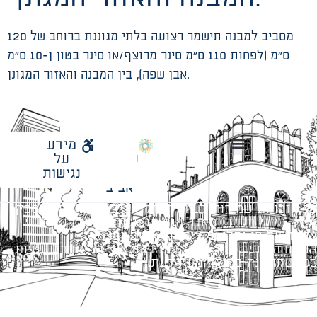
מסביב למבנה תישמר רצועה בלתי מגוננת ברוחב של 120
ס”מ (לפחות 110 ס”מ סינר מרוצף/או סינר בטון ן-10 ס”מ
אבן שפה), בין המבנה והאזור המגונן.
לאתר
מידע
עיריית
על
הנחיות תכנון ודפי חדר
עבודות מטה הנדסיות
מתודולוגיה לניהול פרויקטים
תל
נגישות
אביב
כל הזכויות שמורות לעיריית תל-אביב-יפו. האתר מספק
מידע כללי בלבד ומאגד הנחיות תכנוניות בלבד למבני
ציבור על פי נהלי עיריית תל אביב-יפו.
הנוסח המחייב הוא זה הקבוע בהוראות הדין הרלוונטיות
כפי שתהיינה בתוקף מעת לעת.