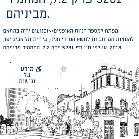
מביניהם.
מפתח למספר חניות האופניים/אופנועים יהיה בהתאם
להנחיות המרחביות לנושא הסדרי חניה, עיריית תל אביב יפו,
2018, או לפי ת”י ת”י 5281 פרק 7.2, המחמיר מביניהם.
לאתר
מידע
עיריית
על
הנחיות תכנון ודפי חדר
עבודות מטה הנדסיות
מתודולוגיה לניהול פרויקטים
תל
נגישות
אביב
כל הזכויות שמורות לעיריית תל-אביב-יפו. האתר מספק
מידע כללי בלבד ומאגד הנחיות תכנוניות בלבד למבני
ציבור על פי נהלי עיריית תל אביב-יפו.
הנוסח המחייב הוא זה הקבוע בהוראות הדין הרלוונטיות
כפי שתהיינה בתוקף מעת לעת.