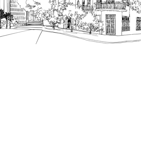
כל הזכויות שמורות לעיריית תל-אביב-יפו. האתר מספק
מידע כללי בלבד ומאגד הנחיות תכנוניות בלבד למבני
ציבור על פי נהלי עיריית תל אביב-יפו.
הנוסח המחייב הוא זה הקבוע בהוראות הדין הרלוונטיות
כפי שתהיינה בתוקף מעת לעת.