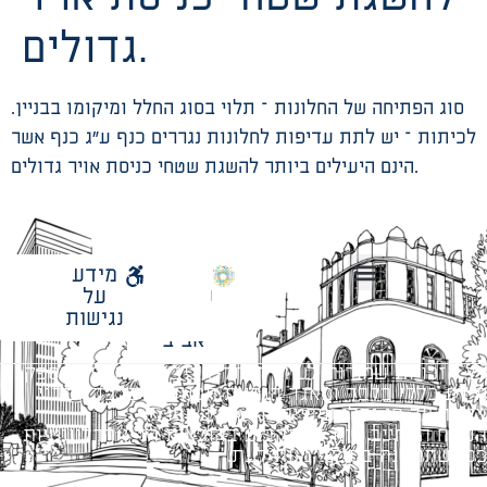
גדולים.
סוג הפתיחה של החלונות – תלוי בסוג החלל ומיקומו בבניין.
לכיתות – יש לתת עדיפות לחלונות נגררים כנף ע”ג כנף אשר
הינם היעילים ביותר להשגת שטחי כניסת אויר גדולים.
לאתר
מידע
עיריית
על
הנחיות תכנון ודפי חדר
עבודות מטה הנדסיות
מתודולוגיה לניהול פרויקטים
תל
נגישות
אביב
כל הזכויות שמורות לעיריית תל-אביב-יפו. האתר מספק
מידע כללי בלבד ומאגד הנחיות תכנוניות בלבד למבני
ציבור על פי נהלי עיריית תל אביב-יפו.
הנוסח המחייב הוא זה הקבוע בהוראות הדין הרלוונטיות
כפי שתהיינה בתוקף מעת לעת.