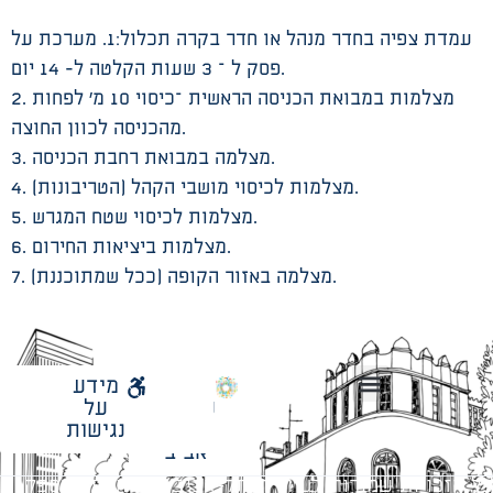
עמדת צפיה בחדר מנהל או חדר בקרה תכלול:1. מערכת על
פסק ל – 3 שעות הקלטה ל- 14 יום.
2. מצלמות במבואת הכניסה הראשית –כיסוי 10 מ’ לפחות
מהכניסה לכוון החוצה.
3. מצלמה במבואת רחבת הכניסה.
4. מצלמות לכיסוי מושבי הקהל (הטריבונות).
5. מצלמות לכיסוי שטח המגרש.
6. מצלמות ביציאות החירום.
7. מצלמה באזור הקופה (ככל שמתוכננת).
לאתר
מידע
עיריית
על
הנחיות תכנון ודפי חדר
עבודות מטה הנדסיות
מתודולוגיה לניהול פרויקטים
תל
נגישות
אביב
כל הזכויות שמורות לעיריית תל-אביב-יפו. האתר מספק