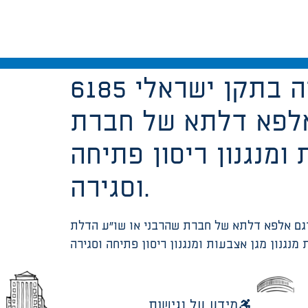
פתח נטו 90 ס”מ, דלת לפתיחה. נדרשת עמידה בתקן ישראלי 6185
 אלפא דלתא של חברת
ומנגנון ריסון פתיחה
וסגירה.
לתות במבני חינוך) מומלץ שימוש בדגם אלפא דלתא של חברת שהרבני או שו”ע הדלת
מידע על נגישות