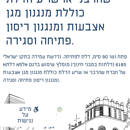
כוללת מנגנון מגן
אצבעות ומנגנון ריסון
פתיחה וסגירה.
פתח נטו 90 ס”מ, דלת לפתיחה. נדרשת עמידה בתקן ישראלי
6185 (דלתות במבני חינוך) מומלץ שימוש בדגם אלפא דלתא
של חברת שהרבני או שו”ע הדלת כוללת מנגנון מגן אצבעות
ומנגנון ריסון פתיחה וסגירה.
לאתר
מידע
עיריית
על
הנחיות תכנון ודפי חדר
עבודות מטה הנדסיות
מתודולוגיה לניהול פרויקטים
תל
נגישות
אביב