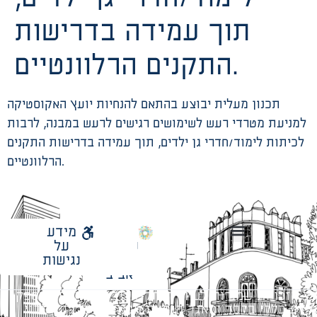
תוך עמידה בדרישות
התקנים הרלוונטיים.
תכנון מעלית יבוצע בהתאם להנחיות יועץ האקוסטיקה
למניעת מטרדי רעש לשימושים רגישים לרעש במבנה, לרבות
לכיתות לימוד/חדרי גן ילדים, תוך עמידה בדרישות התקנים
הרלוונטיים.
לאתר
מידע
עיריית
על
הנחיות תכנון ודפי חדר
עבודות מטה הנדסיות
מתודולוגיה לניהול פרויקטים
תל
נגישות
אביב
כל הזכויות שמורות לעיריית תל-אביב-יפו. האתר מספק
מידע כללי בלבד ומאגד הנחיות תכנוניות בלבד למבני