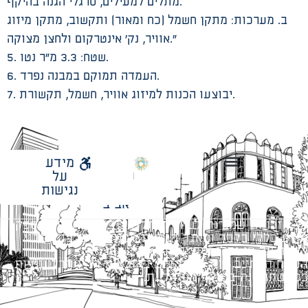
מתלים למעילים, סרגלי הגנה בהיקף.
ב. מערכות: מתקן חשמל (כח ומאור) ותקשוב, מתקן מיזוג
אוויר, נק’ אינטרקום ולחצן מצוקה.”
5. שטח: 3.3 מ”ר נטו.
6. העמדה תמוקם במבנה נפרד.
7. יבוצעו הכנות למיזוג אוויר, חשמל, תקשורת.
לאתר
מידע
עיריית
על
הנחיות תכנון ודפי חדר
עבודות מטה הנדסיות
מתודולוגיה לניהול פרויקטים
תל
נגישות
אביב
כל הזכויות שמורות לעיריית תל-אביב-יפו. האתר מספק
מידע כללי בלבד ומאגד הנחיות תכנוניות בלבד למבני
ציבור על פי נהלי עיריית תל אביב-יפו.
הנוסח המחייב הוא זה הקבוע בהוראות הדין הרלוונטיות
כפי שתהיינה בתוקף מעת לעת.