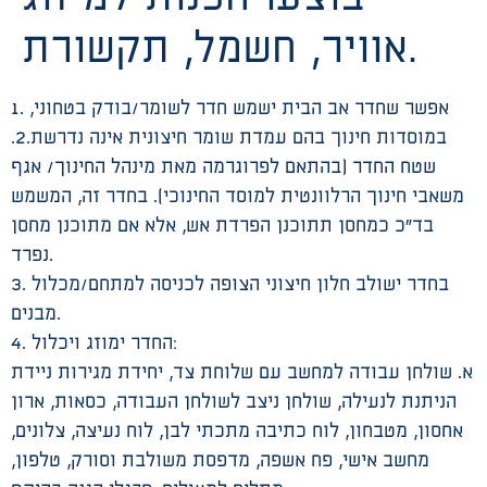
אוויר, חשמל, תקשורת.
1. אפשר שחדר אב הבית ישמש חדר לשומר/בודק בטחוני,
במוסדות חינוך בהם עמדת שומר חיצונית אינה נדרשת.2.
שטח החדר (בהתאם לפרוגרמה מאת מינהל החינוך/ אגף
משאבי חינוך הרלוונטית למוסד החינוכי). בחדר זה, המשמש
בד”כ כמחסן תתוכנן הפרדת אש, אלא אם מתוכנן מחסן
נפרד.
3. בחדר ישולב חלון חיצוני הצופה לכניסה למתחם/מכלול
מבנים.
4. החדר ימוזג ויכלול:
א. שולחן עבודה למחשב עם שלוחת צד, יחידת מגירות ניידת
הניתנת לנעילה, שולחן ניצב לשולחן העבודה, כסאות, ארון
אחסון, מטבחון, לוח כתיבה מתכתי לבן, לוח נעיצה, צלונים,
מחשב אישי, פח אשפה, מדפסת משולבת וסורק, טלפון,